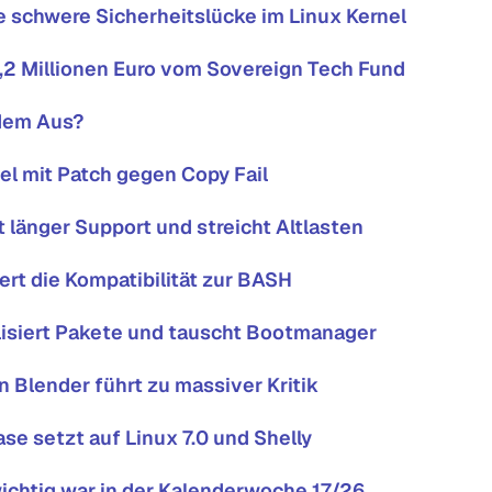
e schwere Sicherheitslücke im Linux Kernel
1,2 Millionen Euro vom Sovereign Tech Fund
dem Aus?
nel mit Patch gegen Copy Fail
lt länger Support und streicht Altlasten
ert die Kompatibilität zur BASH
lisiert Pakete und tauscht Bootmanager
 Blender führt zu massiver Kritik
se setzt auf Linux 7.0 und Shelly
chtig war in der Kalenderwoche 17/26